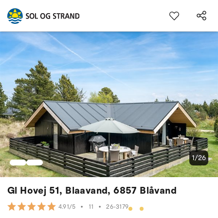
1/26
Gl Hovej 51, Blaavand, 6857 Blåvand
•
11
•
26-3179
4.91/5