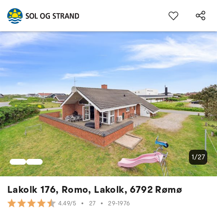
1/27
Lakolk 176, Romo, Lakolk, 6792 Rømø
•
27
•
29-1976
4.49/5