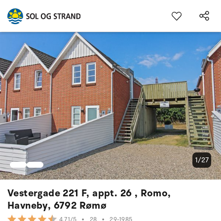
1/27
Vestergade 221 F, appt. 26 , Romo,
Havneby, 6792 Rømø
•
28
•
29-1985
4.71/5