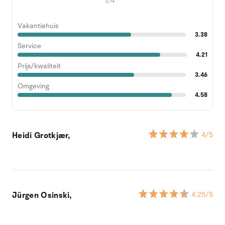
Vakantiehuis
3.38
Service
4.21
Prijs/kwaliteit
3.46
Omgeving
4.58
Heidi Grotkjær,
4
/5
Jürgen Osinski,
4.25
/5