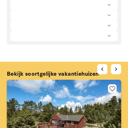
chevron_left
chevron_right
Bekijk soortgelijke vakantiehuizen