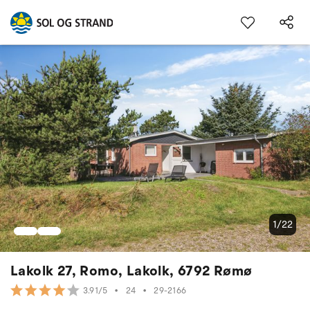
1/22
Lakolk 27, Romo, Lakolk, 6792 Rømø
•
24
•
29-2166
3.91/5