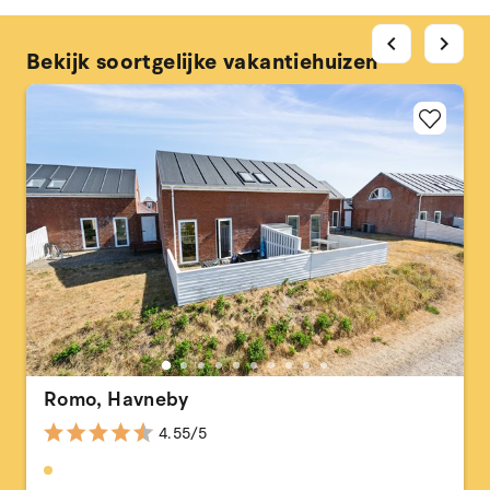
chevron_left
chevron_right
Bekijk soortgelijke vakantiehuizen
Romo, Havneby
4.55/5