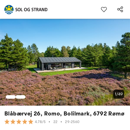
1/49
Blåbærvej 26, Romo, Bolilmark, 6792 Rømø
•
22
•
29-2560
4.78/5