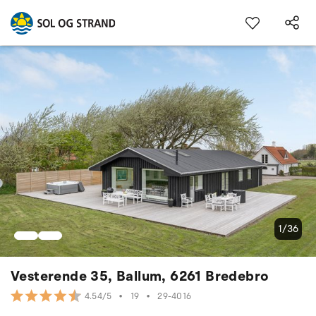
1/36
Vesterende 35, Ballum, 6261 Bredebro
•
19
•
29-4016
4.54/5