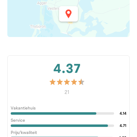
4.37
21
Vakantiehuis
4.14
Service
4.71
Prijs/kwaliteit