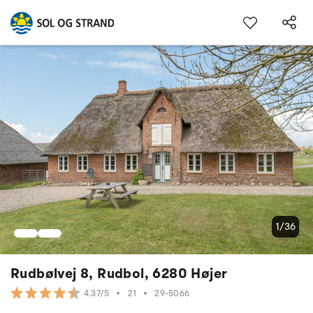
1/36
Rudbølvej 8, Rudbol, 6280 Højer
•
21
•
29-5066
4.37/5