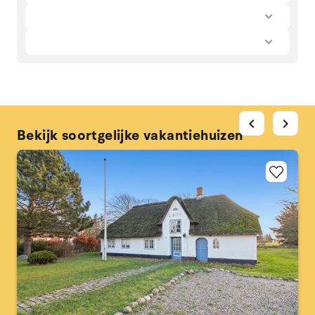
chevron_left
chevron_right
Bekijk soortgelijke vakantiehuizen