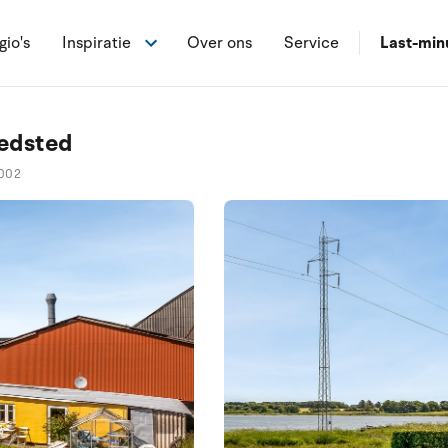
gio's
Inspiratie
Over ons
Service
Last-min
edsted
002