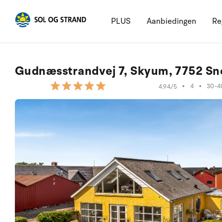
PLUS
Aanbiedingen
Re
Gudnæsstrandvej 7, Skyum, 7752 Sn
•
4
•
30-4
4.94/5