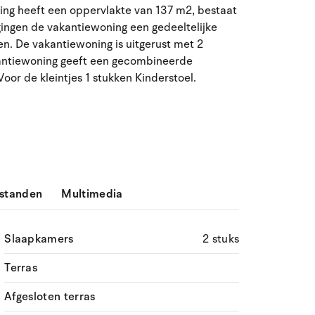
ning heeft een oppervlakte van 137 m2, bestaat
ma
di
wo
do
vr
za
zo
gingen de vakantiewoning een gedeeltelijke
n. De vakantiewoning is uitgerust met 2
27
28
29
30
31
1
2
31
antiewoning geeft een gecombineerde
oor de kleintjes 1 stukken Kinderstoel.
3
4
5
7
8
9
32
6
10
11
12
13
14
15
16
33
17
18
19
20
21
22
23
34
24
25
26
27
28
29
30
35
standen
Multimedia
31
1
2
3
4
5
6
36
Slaapkamers
2 stuks
Terras
Afgesloten terras