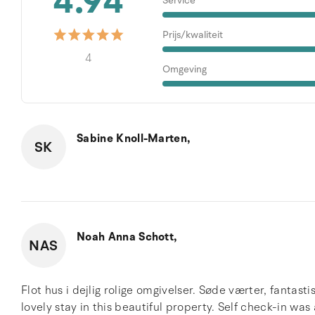
4.94
Service
Prijs/kwaliteit
4
Omgeving
Sabine Knoll-Marten,
SK
Noah Anna Schott,
NAS
Flot hus i dejlig rolige omgivelser. Søde værter, fantas
lovely stay in this beautiful property. Self check-in was