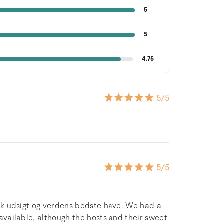
5
5
4.75
5
/5
5
/5
tisk udsigt og verdens bedste have. We had a
 available, although the hosts and their sweet