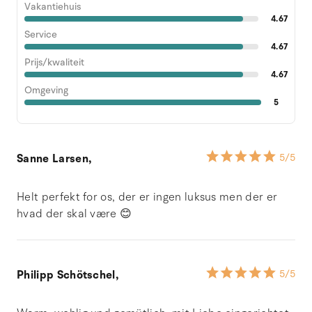
Vakantiehuis
4.67
Service
4.67
Prijs/kwaliteit
4.67
Omgeving
5
Sanne Larsen,
5
/5
Helt perfekt for os, der er ingen luksus men der er
hvad der skal være 😊
Philipp Schötschel,
5
/5