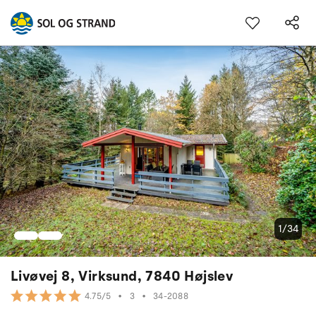
1/34
Livøvej 8, Virksund, 7840 Højslev
•
3
•
34-2088
4.75/5