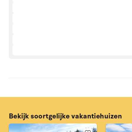
Bekijk soortgelijke vakantiehuizen