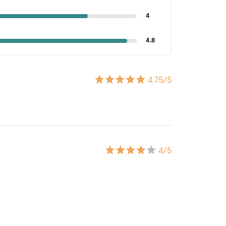
4
4.8
4.75
/5
4
/5