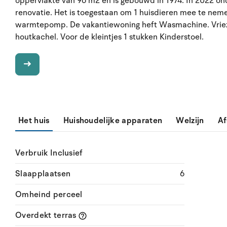
oppervlakte van 96 m2 en is gebouwd in 1974. In 2022 on
renovatie. Het is toegestaan om 1 huisdieren mee te neme
warmtepomp. De vakantiewoning heft Wasmachine. Vriezer 
houtkachel. Voor de kleintjes 1 stukken Kinderstoel.
Het huis
Huishoudelijke apparaten
Welzijn
Af
Verbruik Inclusief
Slaapplaatsen
6
Omheind perceel
Overdekt terras