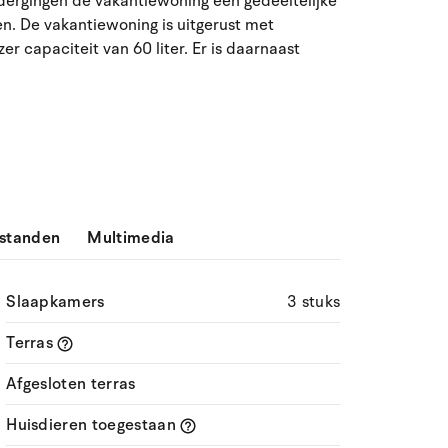
dergingen de vakantiewoning een gedeeltelijke
n. De vakantiewoning is uitgerust met
ma
di
wo
do
vr
za
zo
capaciteit van 60 liter. Er is daarnaast
27
28
29
30
31
1
2
31
3
4
5
6
7
9
32
8
10
11
12
13
14
15
16
33
17
18
19
20
21
22
23
34
standen
Multimedia
24
25
26
27
28
29
30
35
Slaapkamers
3 stuks
31
1
2
3
4
5
6
36
Terras
Afgesloten terras
Huisdieren toegestaan