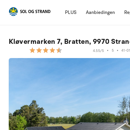
PLUS
Aanbiedingen
Re
Kløvermarken 7, Bratten, 9970 Stra
•
5
•
41-0
4.55/5