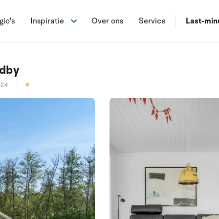
gio's
Inspiratie
Over ons
Service
Last-min
ndby
124