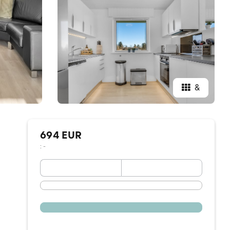
&
694 EUR
: -
September 2026