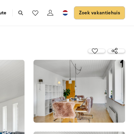
ute
Zoek vakantiehuis