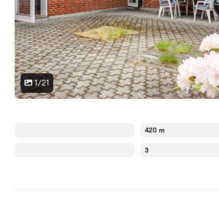
1/21
420 m
3