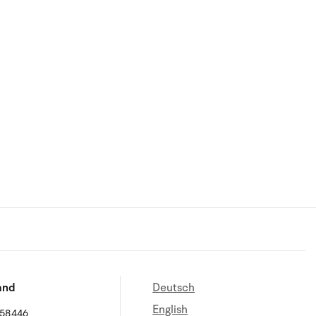
and
Deutsch
English
658446