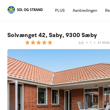
PLUS
Aanbiedingen
Re
Solvænget 42, Saby, 9300 Sæby
•
1
•
41-3026
5/5