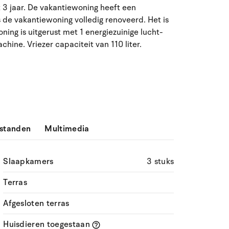
t 3 jaar. De vakantiewoning heeft een
ma
di
wo
do
vr
za
zo
 de vakantiewoning volledig renoveerd. Het is
ng is uitgerust met 1 energiezuinige lucht-
27
28
29
30
31
1
2
31
ne. Vriezer capaciteit van 110 liter.
3
4
5
6
7
9
32
8
10
11
12
13
14
15
16
33
17
18
19
20
21
22
23
34
standen
Multimedia
24
25
26
27
28
29
30
35
31
1
2
3
4
5
6
36
Slaapkamers
3 stuks
Terras
Afgesloten terras
Huisdieren toegestaan