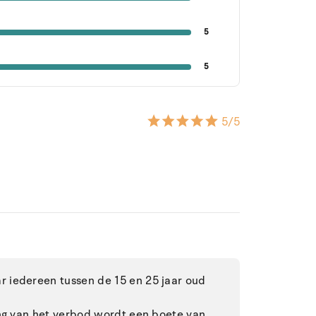
5
5
5
/5
 iedereen tussen de 15 en 25 jaar oud
ing van het verbod wordt een boete van