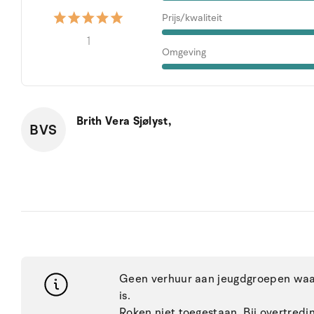
Prijs/kwaliteit
1
Omgeving
Brith Vera Sjølyst,
BVS
Geen verhuur aan jeugdgroepen waar
is.
Roken niet toegestaan. Bij overtred