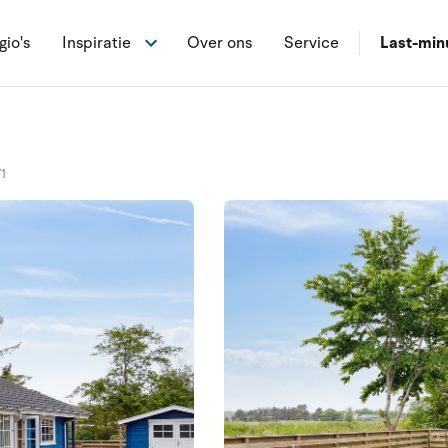
gio's
Inspiratie
Over ons
Service
Last-min
71