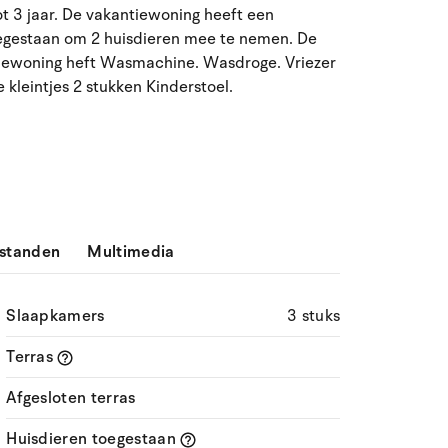
ot 3 jaar. De vakantiewoning heeft een
ma
di
wo
do
vr
za
zo
oegestaan om 2 huisdieren mee te nemen. De
iewoning heft Wasmachine. Wasdroge. Vriezer
27
28
29
30
31
1
2
31
e kleintjes 2 stukken Kinderstoel.
3
4
5
7
8
9
32
6
10
11
12
13
14
15
16
33
17
18
19
20
21
22
23
34
standen
Multimedia
24
25
26
27
28
29
30
35
31
1
2
3
4
5
6
36
Slaapkamers
3 stuks
Terras
Afgesloten terras
Huisdieren toegestaan