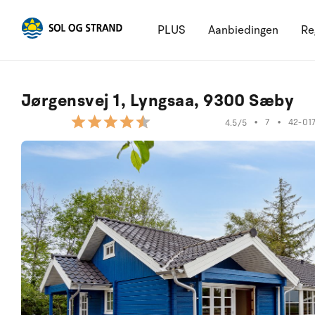
PLUS
Aanbiedingen
Re
Jørgensvej 1, Lyngsaa, 9300 Sæby
•
7
•
42-01
4.5/5