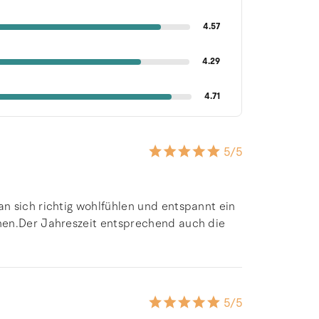
4.57
4.29
4.71
5
/5
n sich richtig wohlfühlen und entspannt ein
hen.Der Jahreszeit entsprechend auch die
5
/5