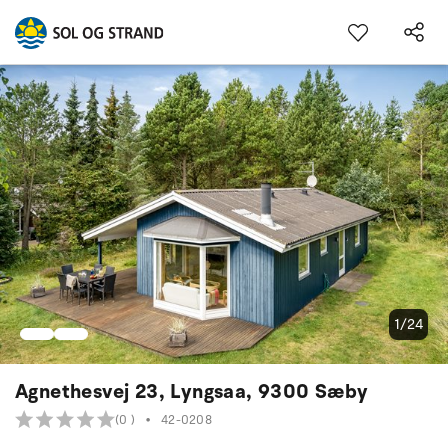
1/24
Agnethesvej 23, Lyngsaa, 9300 Sæby
(0 )
•
42-0208