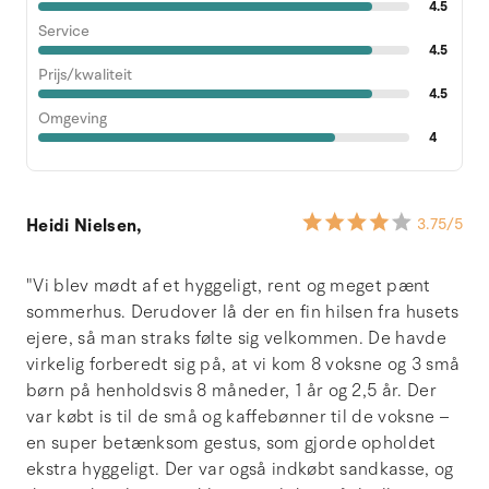
4.5
Service
4.5
Prijs/kwaliteit
4.5
Omgeving
4
Heidi Nielsen,
3.75
/5
"Vi blev mødt af et hyggeligt, rent og meget pænt
sommerhus. Derudover lå der en fin hilsen fra husets
ejere, så man straks følte sig velkommen. De havde
virkelig forberedt sig på, at vi kom 8 voksne og 3 små
børn på henholdsvis 8 måneder, 1 år og 2,5 år. Der
var købt is til de små og kaffebønner til de voksne –
en super betænksom gestus, som gjorde opholdet
ekstra hyggeligt. Der var også indkøbt sandkasse, og