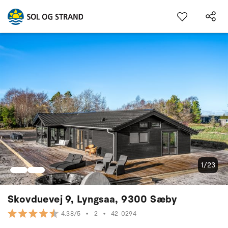
1/23
Skovduevej 9, Lyngsaa, 9300 Sæby
•
2
•
42-0294
4.38/5