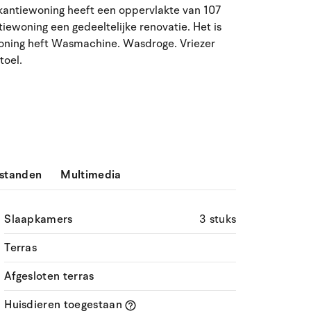
ma
di
wo
do
vr
za
zo
kantiewoning heeft een oppervlakte van 107
ewoning een gedeeltelijke renovatie. Het is
27
28
29
30
31
1
2
31
oning heft Wasmachine. Wasdroge. Vriezer
toel.
3
4
5
7
8
9
32
6
10
11
12
13
14
15
16
33
17
18
19
20
21
22
23
34
24
25
26
27
28
29
30
35
standen
Multimedia
31
1
2
3
4
5
6
36
Slaapkamers
3 stuks
Terras
Afgesloten terras
Huisdieren toegestaan