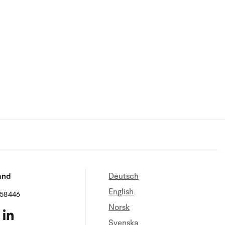
and
Deutsch
English
658446
Norsk
Svenska