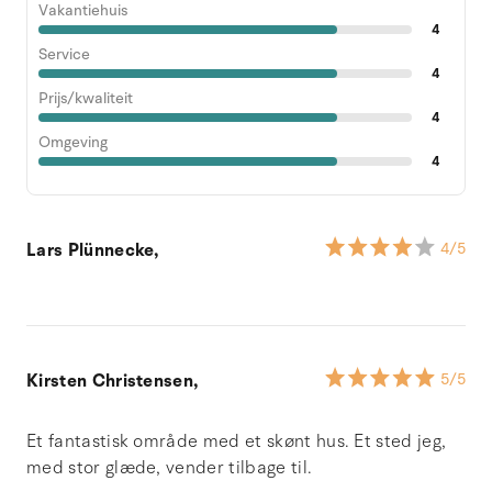
Vakantiehuis
4
Service
4
Prijs/kwaliteit
4
Omgeving
4
Lars Plünnecke,
4
/5
Kirsten Christensen,
5
/5
Et fantastisk område med et skønt hus. Et sted jeg,
med stor glæde, vender tilbage til.