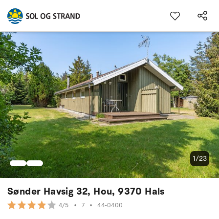
1/23
Sønder Havsig 32, Hou, 9370 Hals
•
7
•
44-0400
4/5