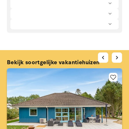
chevron_left
chevron_right
Bekijk soortgelijke vakantiehuizen