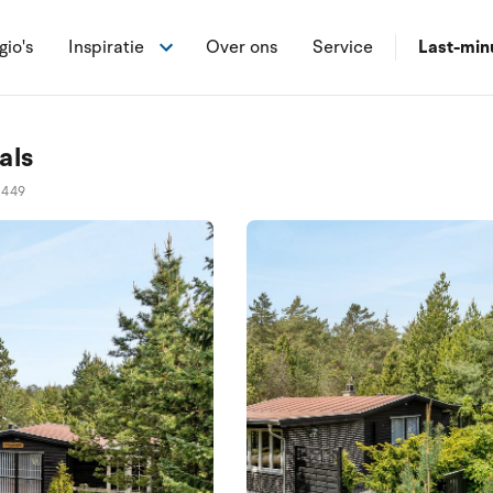
gio's
Inspiratie
Over ons
Service
Last-min
als
0449