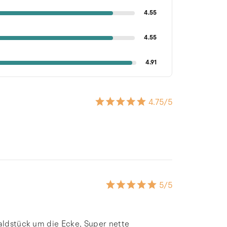
4.55
4.55
4.91
4.75
/5
5
/5
Waldstück um die Ecke, Super nette