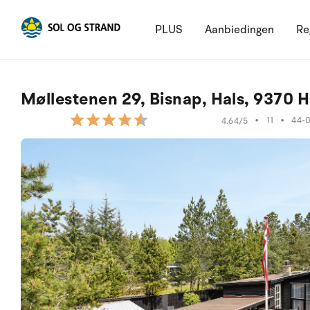
PLUS
Aanbiedingen
Re
Møllestenen 29, Bisnap, Hals, 9370 H
•
11
•
44-
4.64/5