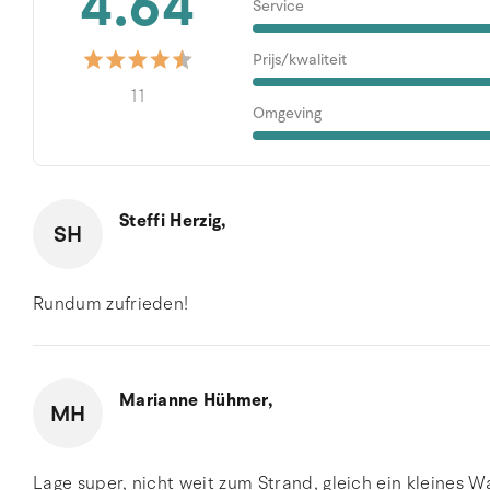
4.64
Service
Prijs/kwaliteit
11
Omgeving
Steffi Herzig,
SH
Rundum zufrieden!
Marianne Hühmer,
MH
Lage super, nicht weit zum Strand, gleich ein kleines 