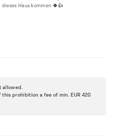
in dieses Haus kommen 🍀👍
t allowed.
f this prohibition a fee of min. EUR 420