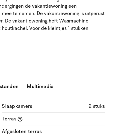
ondergingen de vakantiewoning een
ma
di
wo
do
vr
za
zo
en mee te nemen. De vakantiewoning is uitgerust
27
28
29
30
31
1
2
31
r. De vakantiewoning heft Wasmachine.
t houtkachel. Voor de kleintjes 1 stukken
3
4
5
7
8
9
32
6
10
11
12
13
14
15
16
33
17
18
19
20
21
22
23
34
24
25
26
27
28
29
30
35
standen
Multimedia
31
1
2
3
4
5
6
36
Slaapkamers
2 stuks
Terras
Afgesloten terras