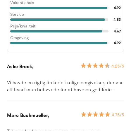
Vakantiehuis
4.92
Service
4.83
Prijs/kwaliteit
4.67
Omgeving
4.92
Aske Brock,
4.25
/5
Vi havde en rigtig fin ferie i rolige omgivelser; der var
alt hvad man behøvede for at have en god ferie.
Marc Buchmueller,
4.75
/5