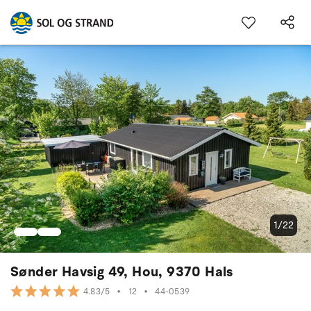
1/22
Sønder Havsig 49, Hou, 9370 Hals
•
12
•
44-0539
4.83/5