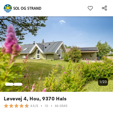
1/23
Løvevej 4, Hou, 9370 Hals
•
10
•
44-0545
4.5/5