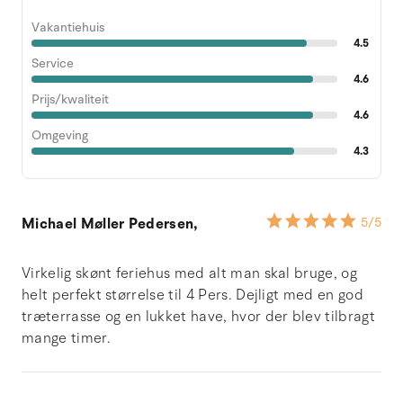
Vakantiehuis
4.5
Service
4.6
Prijs/kwaliteit
4.6
Omgeving
4.3
Michael Møller Pedersen,
5
/5
Virkelig skønt feriehus med alt man skal bruge, og
helt perfekt størrelse til 4 Pers. Dejligt med en god
træterrasse og en lukket have, hvor der blev tilbragt
mange timer.