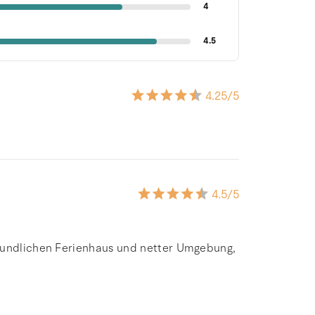
4
4.5
4.25
/5
4.5
/5
reundlichen Ferienhaus und netter Umgebung,