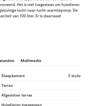
27
28
29
30
31
1
2
31
enoveerd. Het is niet toegestaan om huisdieren
rgiezuinige lucht-naar-lucht-warmtepomp. De
3
4
5
6
8
9
32
7
teit van 100 liter. Er is daarnaast
10
11
12
13
14
15
16
33
17
18
19
20
21
22
23
34
24
25
26
27
28
29
30
35
31
1
2
3
4
5
6
36
standen
Multimedia
Slaapkamers
3 stuks
Terras
Afgesloten terras
Huisdieren toegestaan