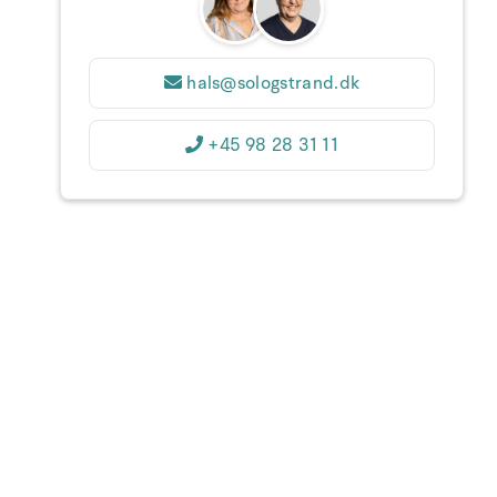
31
1
2
3
4
5
6
36
7
8
9
10
11
12
13
37
hals@sologstrand.dk
14
15
16
17
18
19
20
38
+45 98 28 31 11
21
22
23
24
25
26
27
39
28
29
30
1
2
3
4
40
5
6
7
8
9
10
11
1