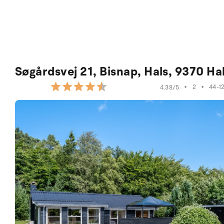
Søgårdsvej 21, Bisnap, Hals, 9370 Ha
•
2
•
44-1
4.38/5