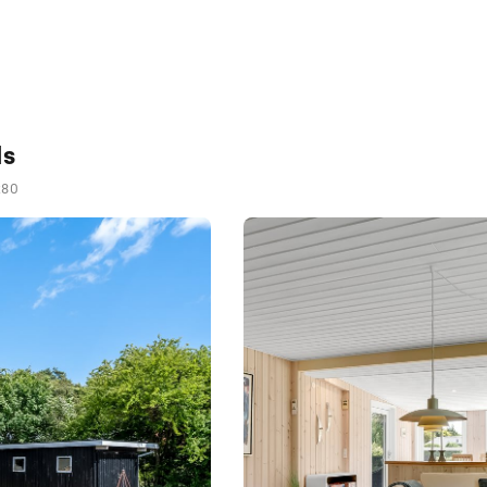
ls
280