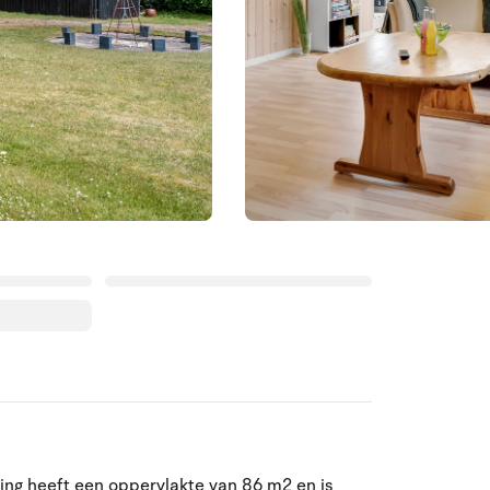
Augustus 2026
ma
di
wo
do
vr
za
zo
ing heeft een oppervlakte van 86 m2 en is