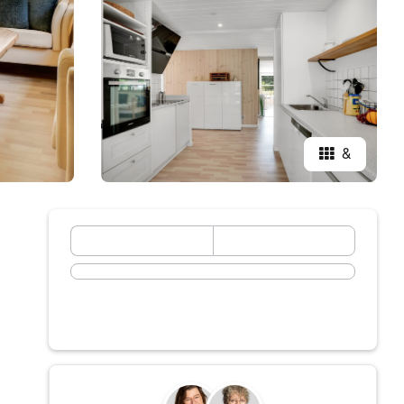
&
September 2026
ma
di
wo
do
vr
za
zo