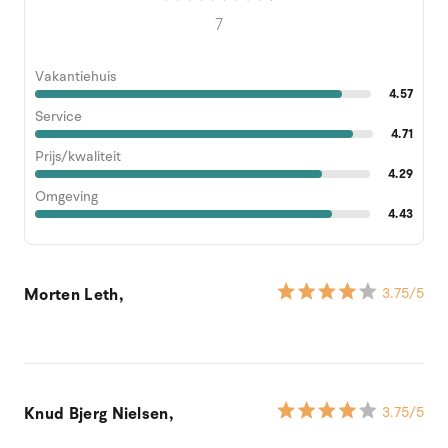
7
Vakantiehuis
4.57
Service
4.71
Prijs/kwaliteit
4.29
Omgeving
4.43
Morten Leth,
3.75
/5
Knud Bjerg Nielsen,
3.75
/5