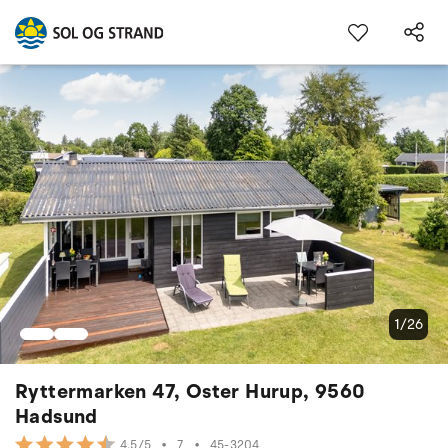
1/26
Ryttermarken 47, Oster Hurup, 9560
Hadsund
•
7
•
45-3204
4.5/5