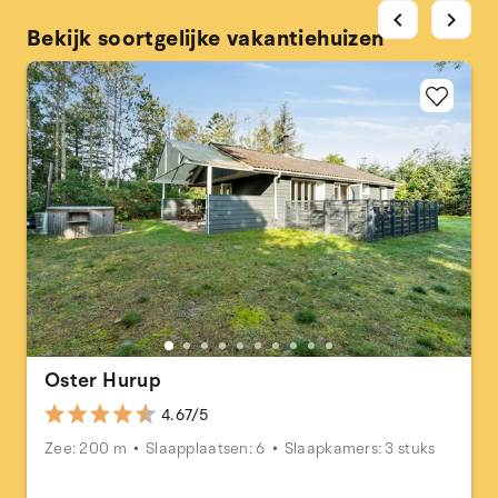
chevron_left
chevron_right
Bekijk soortgelijke vakantiehuizen
Oster Hurup
4.67/5
Zee: 200 m
Slaapplaatsen: 6
Slaapkamers: 3 stuks