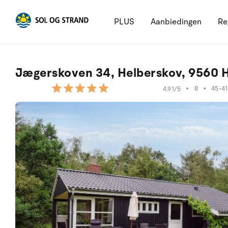
PLUS
Aanbiedingen
Re
Jægerskoven 34, Helberskov, 9560 
•
8
•
45-41
4.91/5