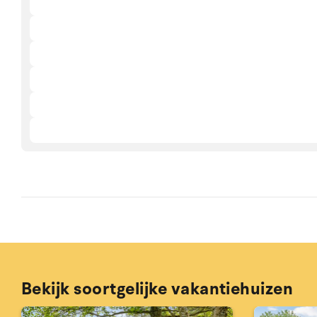
Bekijk soortgelijke vakantiehuizen