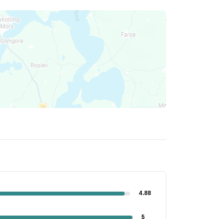
4.88
5