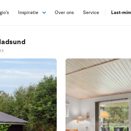
gio's
Inspiratie
Over ons
Service
Last-min
Hadsund
13