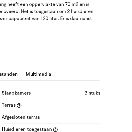
ing heeft een oppervlakte van 70 m2 en is
ma
di
wo
do
vr
za
zo
enoveerd. Het is toegestaan om 2 huisdieren
 capaciteit van 120 liter. Er is daarnaast
27
28
29
30
31
1
2
31
3
4
5
6
7
9
32
8
10
11
12
13
14
15
16
33
17
18
19
20
21
22
23
34
standen
Multimedia
24
25
26
27
28
29
30
35
31
1
2
3
4
5
6
36
Slaapkamers
3 stuks
Terras
Afgesloten terras
Huisdieren toegestaan