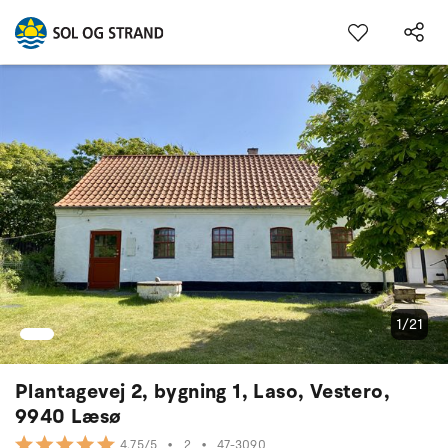
1/21
Plantagevej 2, bygning 1, Laso, Vestero,
9940 Læsø
•
2
•
47-3090
4.75/5