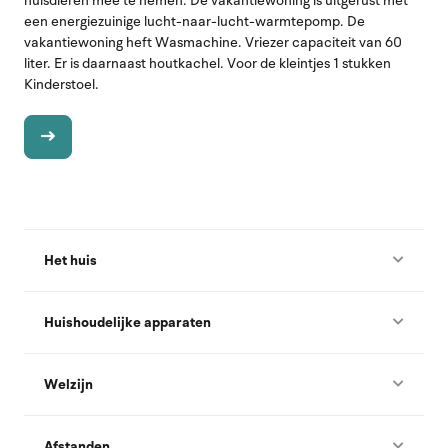
huisdieren mee te nemen. De vakantiewoning is uitgerust met
een energiezuinige lucht-naar-lucht-warmtepomp. De
vakantiewoning heft Wasmachine. Vriezer capaciteit van 60
liter. Er is daarnaast houtkachel. Voor de kleintjes 1 stukken
Kinderstoel.
Het huis
Huishoudelijke apparaten
Welzijn
Afstanden