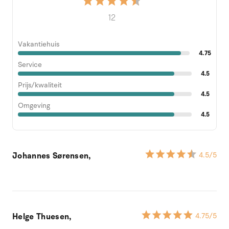
12
Vakantiehuis
4.75
Service
4.5
Prijs/kwaliteit
4.5
Omgeving
4.5
Johannes Sørensen,
4.5
/5
Helge Thuesen,
4.75
/5