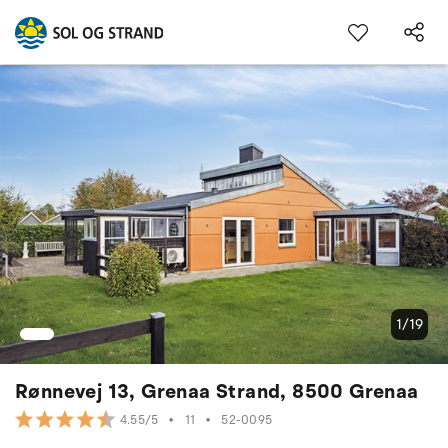
1/19
Rønnevej 13, Grenaa Strand, 8500 Grenaa
•
11
•
52-0095
4.55/5