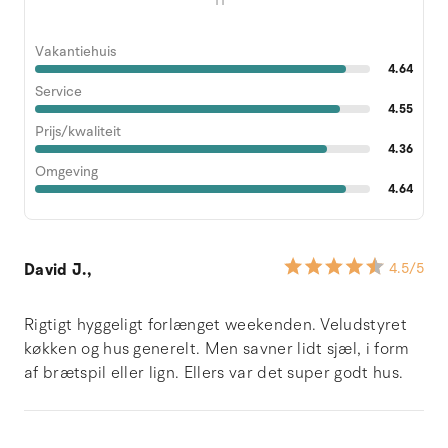
Vakantiehuis
4.64
Service
4.55
Prijs/kwaliteit
4.36
Omgeving
4.64
David J.,
4.5
/5
Rigtigt hyggeligt forlænget weekenden. Veludstyret
køkken og hus generelt. Men savner lidt sjæl, i form
af brætspil eller lign. Ellers var det super godt hus.