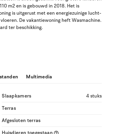
 110 m2 en is gebouwd in 2018. Het is
ma
di
wo
do
vr
za
zo
ing is uitgerust met een energiezuinige lucht-
27
28
29
30
31
1
2
31
 vloeren. De vakantiewoning heft Wasmachine.
aard ter beschikking.
3
4
5
6
8
9
32
7
10
11
12
13
14
15
16
33
17
18
19
20
21
22
23
34
standen
Multimedia
24
25
26
27
28
29
30
35
31
1
2
3
4
5
6
36
Slaapkamers
4 stuks
Terras
Afgesloten terras
Huisdieren toegestaan