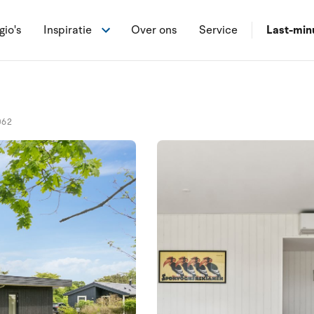
gio's
Inspiratie
Over ons
Service
Last-min
062