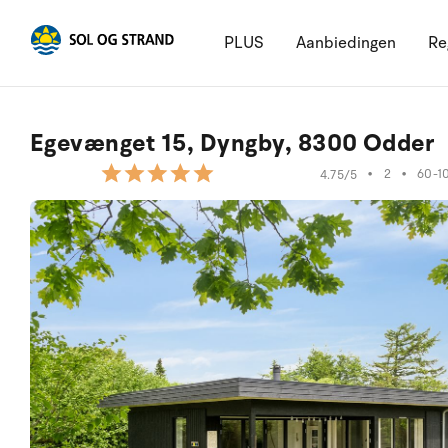
PLUS
Aanbiedingen
Re
Egevænget 15, Dyngby, 8300 Odder
•
2
•
60-1
4.75/5