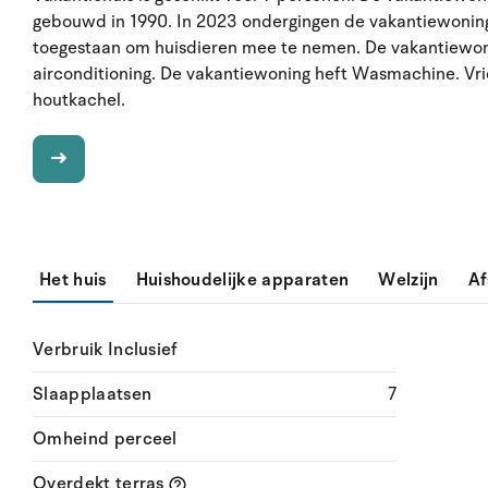
gebouwd in 1990. In 2023 ondergingen de vakantiewoning e
toegestaan om huisdieren mee te nemen. De vakantiewon
airconditioning. De vakantiewoning heft Wasmachine. Vriez
houtkachel.
Het huis
Huishoudelijke apparaten
Welzijn
Af
Verbruik Inclusief
Slaapplaatsen
7
Omheind perceel
Overdekt terras