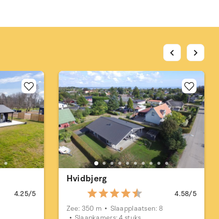
chevron_left
chevron_right
Hvidbjerg
4.25/5
4.58/5
Zee: 350 m
Slaapplaatsen: 8
Slaapkamers: 4 stuks