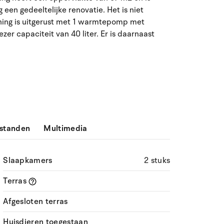
27
28
29
30
31
1
2
31
en gedeeltelijke renovatie. Het is niet
ing is uitgerust met 1 warmtepomp met
3
4
5
6
8
9
32
7
er capaciteit van 40 liter. Er is daarnaast
10
11
12
13
14
15
16
33
17
18
19
20
21
22
23
34
24
25
26
27
28
29
30
35
31
1
2
3
4
5
6
36
standen
Multimedia
Slaapkamers
2 stuks
Terras
Afgesloten terras
Huisdieren toegestaan