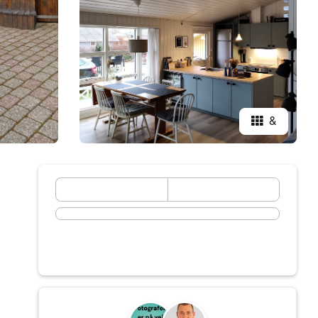
&
September 2026
ma
di
wo
do
vr
za
zo