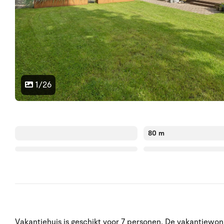
1/26
80 m
Vakantiehuis is geschikt voor 7 personen. De vakantiewon