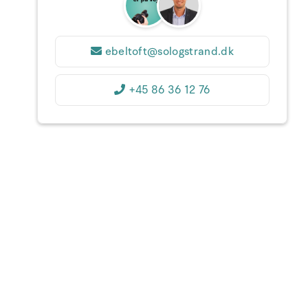
31
1
2
3
4
5
6
36
7
8
9
10
11
12
13
37
ebeltoft@sologstrand.dk
14
15
16
17
18
19
20
38
+45 86 36 12 76
21
22
23
24
25
26
27
39
28
29
30
1
2
3
4
40
5
6
7
8
9
10
11
1