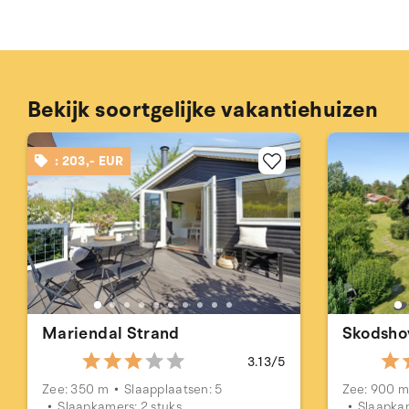
Bekijk soortgelijke vakantiehuizen
: 203,- EUR
Mariendal Strand
Skodsho
3.13/5
Zee: 350 m
Slaapplaatsen: 5
Zee: 900 
Slaapkamers: 2 stuks
Slaapkam