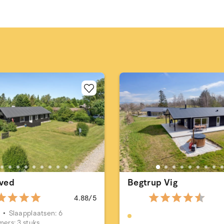
ved
Begtrup Vig
4.88/5
m
Slaapplaatsen: 6
ers: 3 stuks