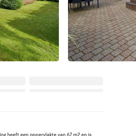
Augustus 2026
ma
di
wo
do
vr
za
zo
ing heeft een oppervlakte van 67 m2 en is