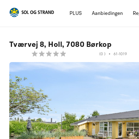
PLUS
Aanbiedingen
Re
Tværvej 8, Holl, 7080 Børkop
(0 )
•
61-1019