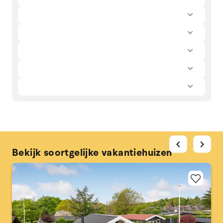
chevron_left
chevron_right
Bekijk soortgelijke vakantiehuizen