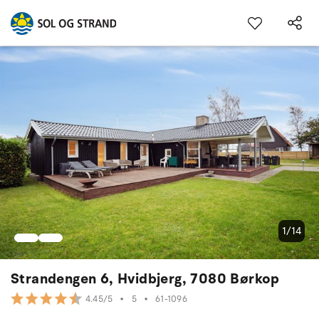
1/14
Strandengen 6, Hvidbjerg, 7080 Børkop
•
5
•
61-1096
4.45/5