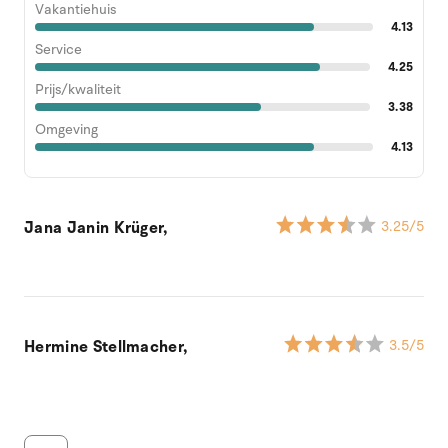
Vakantiehuis
4.13
Service
4.25
Prijs/kwaliteit
3.38
Omgeving
4.13
Jana Janin Krüger,
3.25
/5
Hermine Stellmacher,
3.5
/5