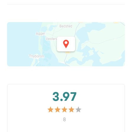
3.97
8