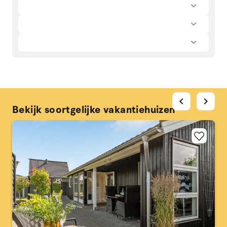
chevron_left
chevron_right
Bekijk soortgelijke vakantiehuizen