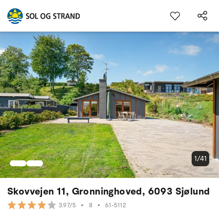
1/41
Skovvejen 11, Gronninghoved, 6093 Sjølund
•
8
•
61-5112
3.97/5