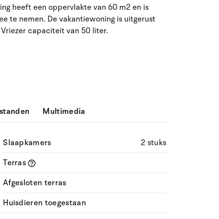
ing heeft een oppervlakte van 60 m2 en is
ma
di
wo
do
vr
za
zo
ee te nemen. De vakantiewoning is uitgerust
iezer capaciteit van 50 liter.
27
28
29
30
31
1
2
31
3
4
5
6
7
9
32
8
10
11
12
13
14
15
16
33
17
18
19
20
21
22
23
34
standen
Multimedia
24
25
26
27
28
29
30
35
Slaapkamers
2 stuks
31
1
2
3
4
5
6
36
Terras
Afgesloten terras
Huisdieren toegestaan