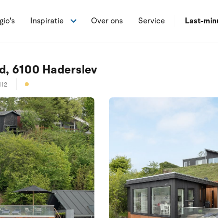
gio's
Inspiratie
Over ons
Service
Last-min
d, 6100 Haderslev
112