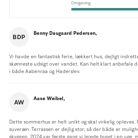
Omgeving
Benny Daugaard Pedersen,
BDP
Vi havde en fantastisk ferie, lækkert hus, dejligt indre
skønneste udsigt over vandet. Kan helt klart anbefale det
i både Aabenraa og Haderslev.
Aase Weibel,
AW
Dette sommerhus er helt unikt og skal virkelig opleves.
suveræn. Terrassen er dejlig stor, så der både er muligh
skyggen. 2024 var første gang vi lejede huset i en uge