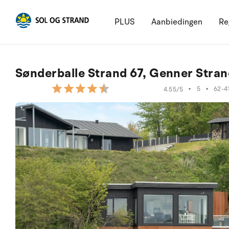
PLUS
Aanbiedingen
Re
Sønderballe Strand 67, Genner Stran
•
5
•
62-4
4.55/5