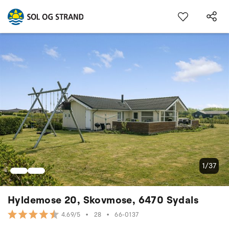
1/37
Hyldemose 20, Skovmose, 6470 Sydals
•
28
•
66-0137
4.69/5