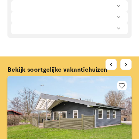
chevron_left
chevron_right
Bekijk soortgelijke vakantiehuizen