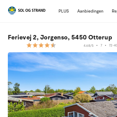
PLUS
Aanbiedingen
Re
Ferievej 2, Jorgenso, 5450 Otterup
•
7
•
72-4
4.68/5