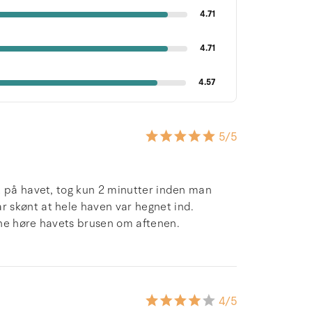
4.71
4.71
4.57
5
/5
t på havet, tog kun 2 minutter inden man
 skønt at hele haven var hegnet ind.
nne høre havets brusen om aftenen.
4
/5