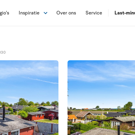
gio's
Inspiratie
Over ons
Service
Last-min
030