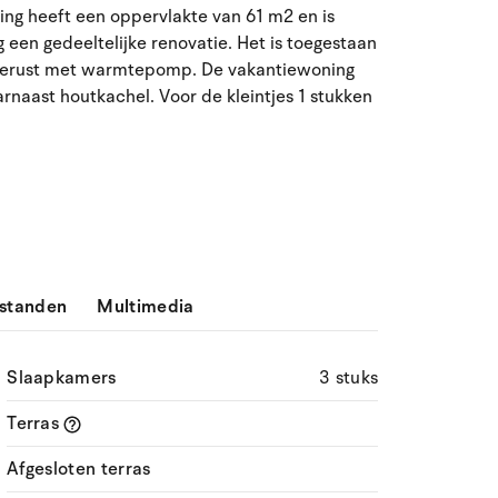
ing heeft een oppervlakte van 61 m2 en is
ma
di
wo
do
vr
za
zo
een gedeeltelijke renovatie. Het is toegestaan
tgerust met warmtepomp. De vakantiewoning
27
28
29
30
31
1
2
31
arnaast houtkachel. Voor de kleintjes 1 stukken
3
4
5
6
7
9
32
8
10
11
12
13
14
15
16
33
17
18
19
20
21
22
23
34
24
25
26
27
28
29
30
35
standen
Multimedia
31
1
2
3
4
5
6
36
Slaapkamers
3 stuks
Terras
Afgesloten terras