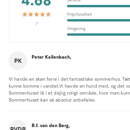
4.68
Service
Prijs/kwaliteit
7
Omgeving
Peter Kallenbach,
PK
Vi havde en skøn ferie i det fantastiske sommerhus. Tæ
kunne komme i vandet.Vi havde en hund med, og det var
Sommerhuset lå i et dejlig roligt område, hvor man ku
Sommerhuset kan så absolut anbefales.
R.f. van den Berg,
RVDB