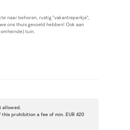
te naar behoren, rustig "vakantieparkje",
 we ons thuis gevoeld hebben! Ook aan
 omheinde) tuin.
t allowed.
f this prohibition a fee of min. EUR 420