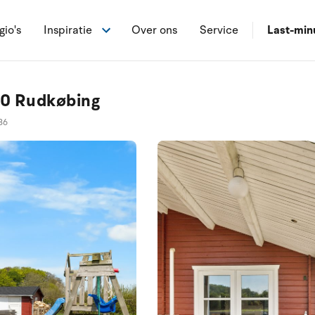
gio's
Inspiratie
Over ons
Service
Last-min
00 Rudkøbing
36