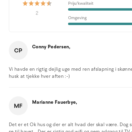
Prijs/kwaliteit
2
Omgeving
Conny Pedersen,
CP
Vi havde en rigtig dejlig uge med ren afslapning i skønn
husk at tjekke hver aften :-)
Marianne Fauerbye,
MF
Det er et Ok hus og der er alt hvad der skal være. Dog 
se til havet… Der er rigtig god wifi og nem adgang til TV