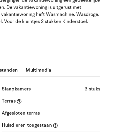
dergingen de vakantiewoning een gedeeltelijke
n. De vakantiewoning is uitgerust met
ma
di
wo
do
vr
za
zo
e vakantiewoning heft Wasmachine. Wasdroge.
27
28
29
30
31
1
2
31
l. Voor de kleintjes 2 stukken Kinderstoel.
3
4
5
6
7
9
32
8
10
11
12
13
14
15
16
33
17
18
19
20
21
22
23
34
standen
Multimedia
24
25
26
27
28
29
30
35
Slaapkamers
3 stuks
31
1
2
3
4
5
6
36
Terras
Afgesloten terras
Huisdieren toegestaan