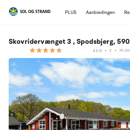
PLUS
Aanbiedingen
Re
Skovridervænget 3 , Spodsbjerg, 59
•
2
•
75-20
4.5/5