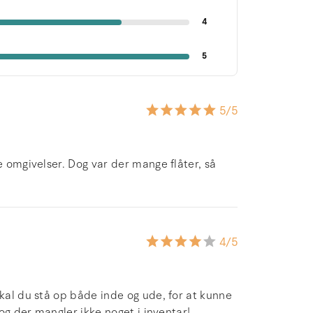
4
5
5
/5
e omgivelser. Dog var der mange flåter, så
4
/5
skal du stå op både inde og ude, for at kunne
 og der mangler ikke noget i inventar!