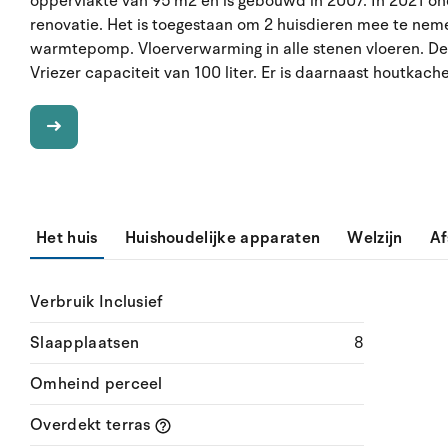
oppervlakte van 95 m2 en is gebouwd in 2007. In 2021 on
renovatie. Het is toegestaan om 2 huisdieren mee te neme
warmtepomp. Vloerverwarming in alle stenen vloeren. D
Vriezer capaciteit van 100 liter. Er is daarnaast houtkache
Het huis
Huishoudelijke apparaten
Welzijn
Af
Verbruik Inclusief
Slaapplaatsen
8
Omheind perceel
Overdekt terras