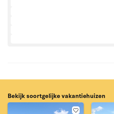
Bekijk soortgelijke vakantiehuizen