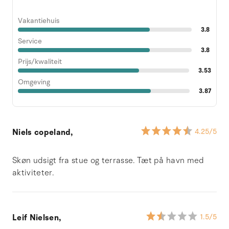
Vakantiehuis
3.8
Service
3.8
Prijs/kwaliteit
3.53
Omgeving
3.87
Niels copeland,
4.25
/5
Skøn udsigt fra stue og terrasse. Tæt på havn med
aktiviteter.
Leif Nielsen,
1.5
/5