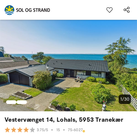
1/30
Vestervænget 14, Lohals, 5953 Tranekær
•
15
•
75-6027
3.75/5