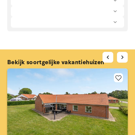
chevron_left
chevron_right
Bekijk soortgelijke vakantiehuizen