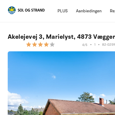
PLUS
Aanbiedingen
Re
Akelejevej 3, Marielyst, 4873 Vægge
•
1
•
82-025
4/5