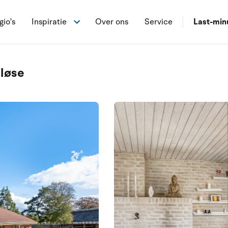
gio's
Inspiratie
Over ons
Service
Last-min
rløse
9