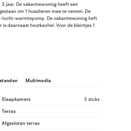
t 3 jaar. De vakantiewoning heeft een
ma
di
wo
do
vr
za
zo
egestaan om 1 huisdieren mee te nemen. De
aar-lucht-warmtepomp. De vakantiewoning heft
27
28
29
30
31
1
2
31
 is daarnaast houtkachel. Voor de kleintjes 1
3
4
5
7
8
9
32
6
10
11
12
13
14
15
16
33
17
18
19
20
21
22
23
34
24
25
26
27
28
29
30
35
standen
Multimedia
31
1
2
3
4
5
6
36
Slaapkamers
3 stuks
Terras
Afgesloten terras