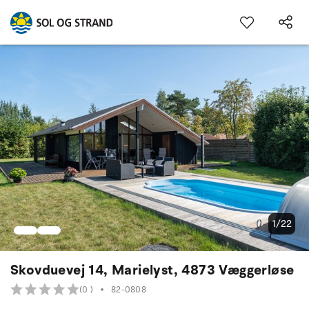
1/22
Skovduevej 14, Marielyst, 4873 Væggerløse
(0 )
•
82-0808