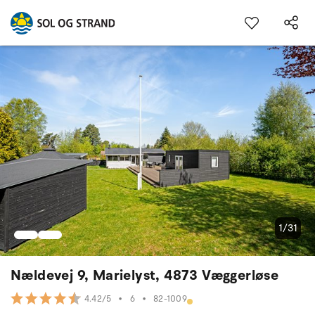
1/31
Nældevej 9, Marielyst, 4873 Væggerløse
•
6
•
82-1009
4.42/5