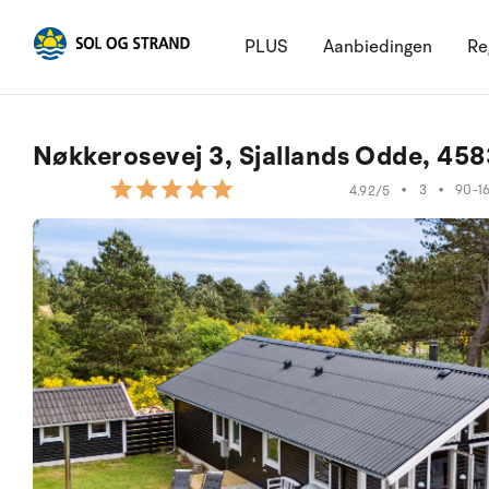
PLUS
Aanbiedingen
Re
Nøkkerosevej 3, Sjallands Odde, 45
•
3
•
90-1
4.92/5