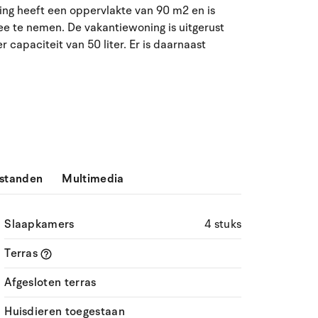
27
28
29
30
31
1
2
31
ing heeft een oppervlakte van 90 m2 en is
ee te nemen. De vakantiewoning is uitgerust
3
4
5
6
8
9
32
7
capaciteit van 50 liter. Er is daarnaast
10
11
12
13
14
15
16
33
17
18
19
20
21
22
23
34
24
25
26
27
28
29
30
35
standen
Multimedia
31
1
2
3
4
5
6
36
Slaapkamers
4 stuks
Terras
Afgesloten terras
Huisdieren toegestaan