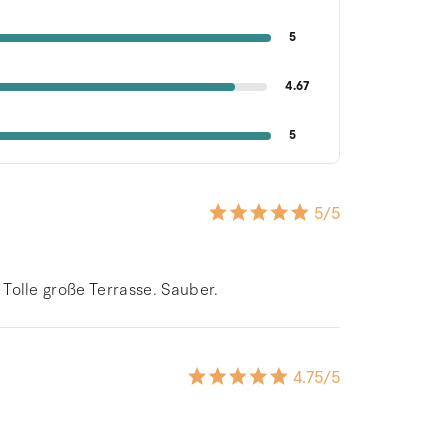
5
4.67
5
5
/5
. Tolle große Terrasse. Sauber.
4.75
/5