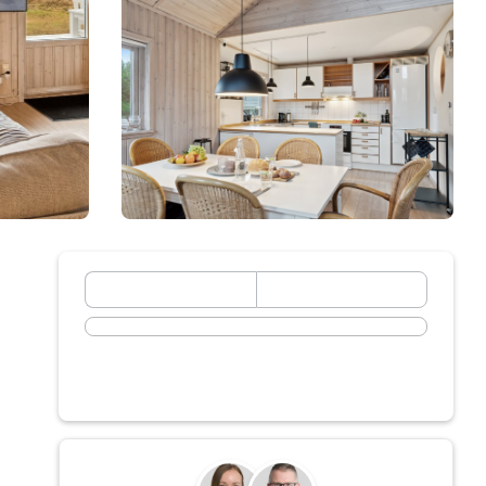
September 2026
ma
di
wo
do
vr
za
zo