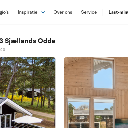
gio's
Inspiratie
Over ons
Service
Last-min
83 Sjællands Odde
600