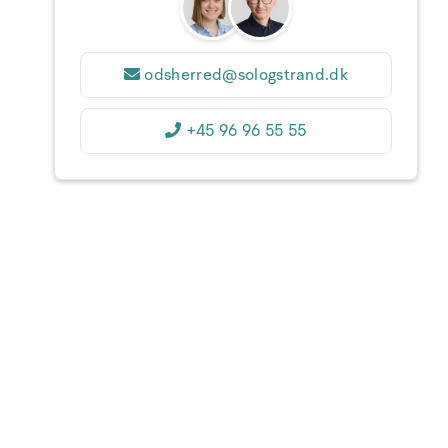
31
1
2
3
4
5
6
36
7
8
9
10
11
12
13
37
odsherred@sologstrand.dk
14
15
16
17
18
19
20
38
+45 96 96 55 55
21
22
23
24
25
26
27
39
28
29
30
1
2
3
4
40
5
6
7
8
9
10
11
1