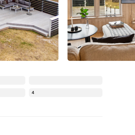
4
Augustus 2026
ma
di
wo
do
vr
za
zo