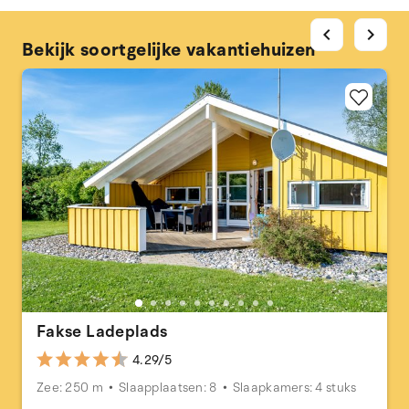
chevron_left
chevron_right
Bekijk soortgelijke vakantiehuizen
Fakse Ladeplads
4.29/5
Zee: 250 m
Slaapplaatsen: 8
Slaapkamers: 4 stuks