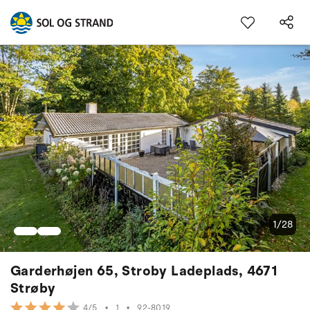
1/28
Garderhøjen 65, Stroby Ladeplads, 4671
Strøby
•
1
•
92-8019
4/5