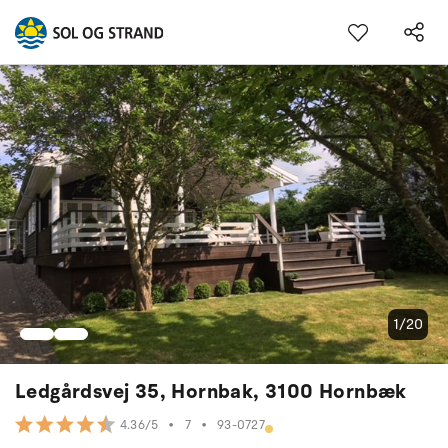
1/20
Ledgårdsvej 35, Hornbak, 3100 Hornbæk
•
7
•
93-0727
4.36/5