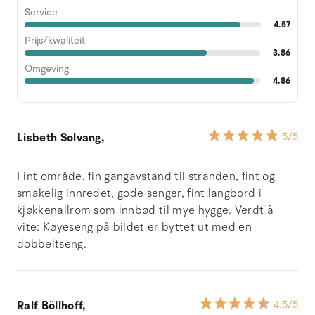
Service
4.57
Prijs/kwaliteit
3.86
Omgeving
4.86
Lisbeth Solvang,
5
/5
Fint område, fin gangavstand til stranden, fint og
smakelig innredet, gode senger, fint langbord i
kjøkkenallrom som innbød til mye hygge. Verdt å
vite: Køyeseng på bildet er byttet ut med en
dobbeltseng.
Ralf Böllhoff,
4.5
/5