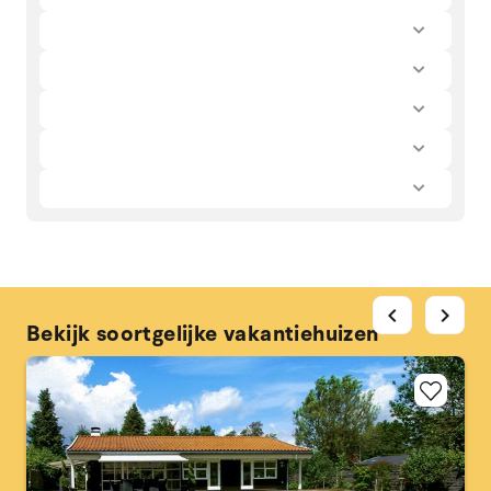
chevron_left
chevron_right
Bekijk soortgelijke vakantiehuizen