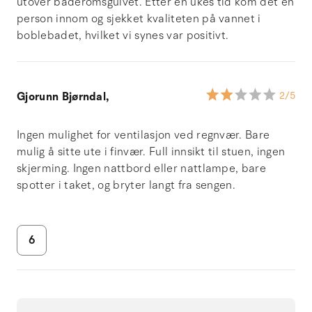
utover baderomsgulvet. Etter en ukes tid kom det en
person innom og sjekket kvaliteten på vannet i
boblebadet, hvilket vi synes var positivt.
Gjorunn Bjørndal,
2
/5
Ingen mulighet for ventilasjon ved regnvær. Bare
mulig å sitte ute i finvær. Full innsikt til stuen, ingen
skjerming. Ingen nattbord eller nattlampe, bare
spotter i taket, og bryter langt fra sengen.
6