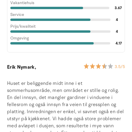
Vakantiehuis
3.67
Service
4
Prijs/kwaliteit
4
Omgeving
4.17
Erik Nymark,
3.5
/5
Huset er beliggende midt inne i et
sommerhusområde, men området er stille og rolig.
En del innsyn, det mangler gardiner i vinduene i
fellesrom og også innsyn fra veien til gressplen og
platting. Innredningen er enkel, vi savnet også en del
utstyr på kjøkkenet. Vi hadde også store problemer
med avløpet i dusjen, som resulterte i mye vann