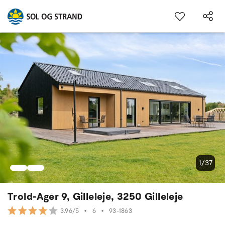
1/37
Trold-Ager 9, Gilleleje, 3250 Gilleleje
•
6
•
93-1863
3.96/5