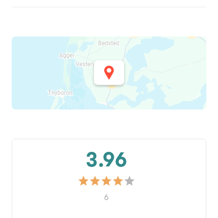
3.96
6