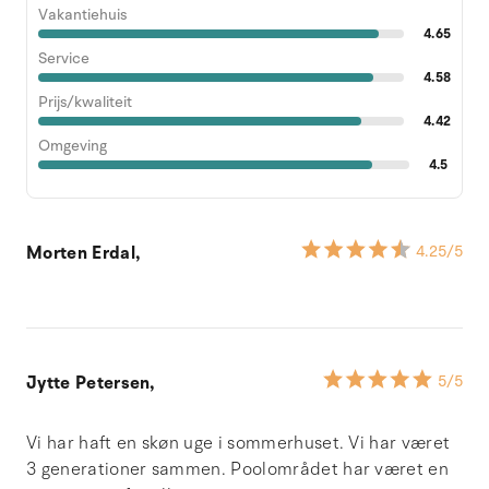
Vakantiehuis
4.65
Service
4.58
Prijs/kwaliteit
4.42
Omgeving
4.5
Morten Erdal,
4.25
/5
Jytte Petersen,
5
/5
Vi har haft en skøn uge i sommerhuset. Vi har været
3 generationer sammen. Poolområdet har været en