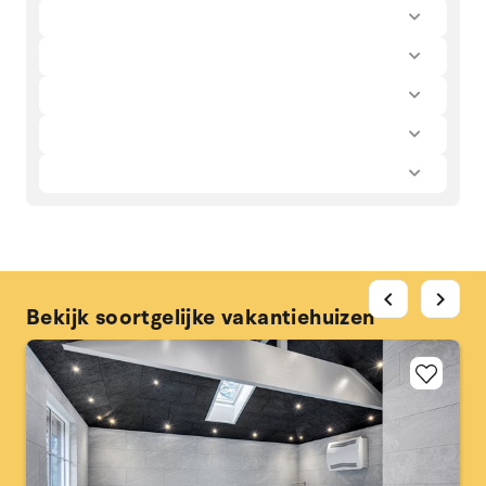
chevron_left
chevron_right
Bekijk soortgelijke vakantiehuizen