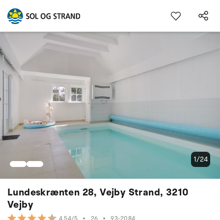
1/24
Lundeskrænten 28, Vejby Strand, 3210
Vejby
•
26
•
93-2084
4.54/5