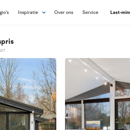
gio's
Inspiratie
Over ons
Service
Last-min
pris
527