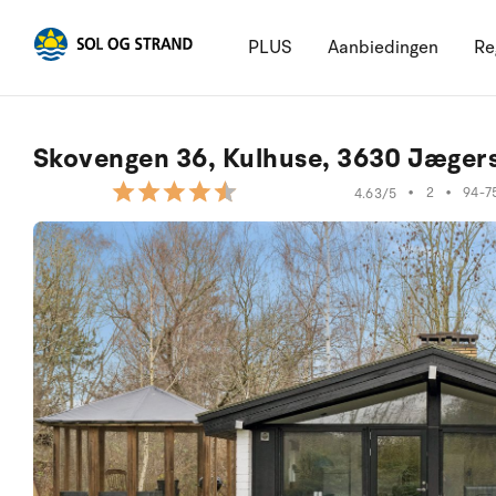
PLUS
Aanbiedingen
Re
Skovengen 36, Kulhuse, 3630 Jægers
•
2
•
94-7
4.63/5