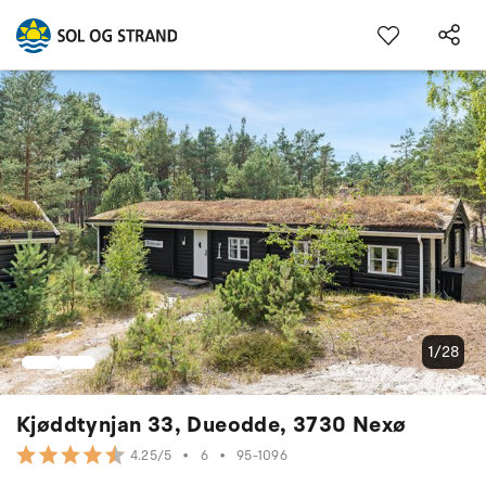
1/28
Kjøddtynjan 33, Dueodde, 3730 Nexø
•
6
•
95-1096
4.25/5