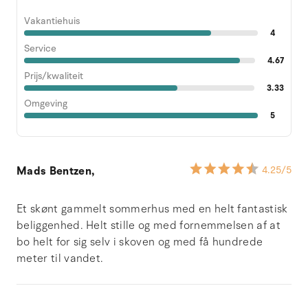
Vakantiehuis
4
Service
4.67
Prijs/kwaliteit
3.33
Omgeving
5
Mads Bentzen,
4.25
/5
Et skønt gammelt sommerhus med en helt fantastisk
beliggenhed. Helt stille og med fornemmelsen af at
bo helt for sig selv i skoven og med få hundrede
meter til vandet.