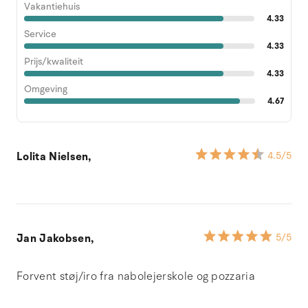
Vakantiehuis
4.33
Service
4.33
Prijs/kwaliteit
4.33
Omgeving
4.67
Lolita Nielsen,
4.5
/5
Jan Jakobsen,
5
/5
Forvent støj/iro fra nabolejerskole og pozzaria