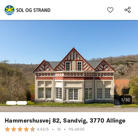
1/30
Hammershusvej 82, Sandvig, 3770 Allinge
•
15
•
95-6005
4.42/5