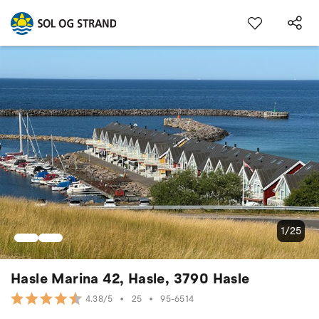
1/25
Hasle Marina 42, Hasle, 3790 Hasle
•
25
•
95-6514
4.38/5