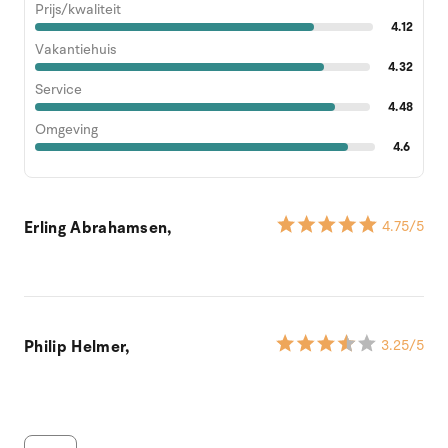
Prijs/kwaliteit
4.12
Vakantiehuis
4.32
Service
4.48
Omgeving
4.6
Erling Abrahamsen,
4.75
/5
Philip Helmer,
3.25
/5