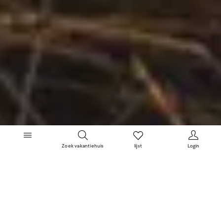
Zoek vakantiehuis
lijst
Login
Wintervakantie in vakantiehuis