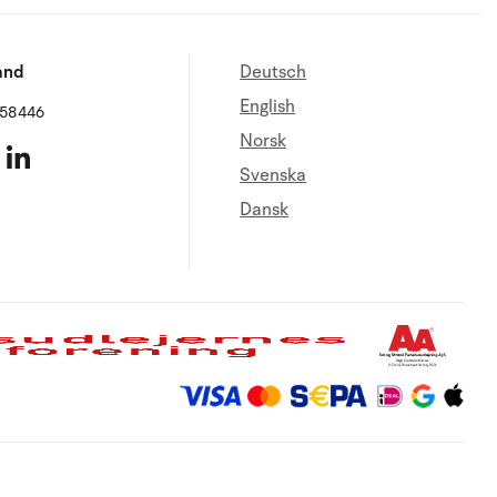
and
Deutsch
English
658446
Norsk
Svenska
Dansk